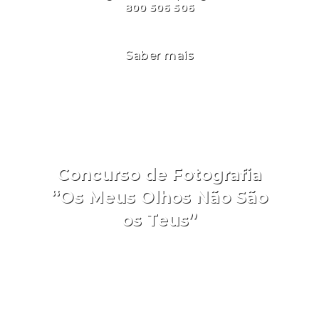
800 506 506
Saber mais
Concurso de Fotografia
“Os Meus Olhos Não São
os Teus”
Aceder