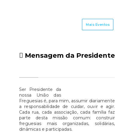
próximas semanas iremos
pesadas, não tente continuar:
partilhar um conjunto de
pare num local seguro e só
conteúdos informativos sobre
retome a condução depois de
temas do dia a dia, como as
descansar.Não há desculpas que
Mais Eventos
compras, as contas, os serviços
cheguem.#ANSR
essenciais e o consumo
#segurancarodoviaria
responsável, com dicas práticas
#NãoHáDesculpas
que o ajudarão a conhecer
Mensagem da Presidente
melhor os seus direitos e a
tomar decisões mais
conscientes.Fique atento às
nossas publicações e descubra
Ser Presidente da
tudo aquilo a que tem direito.
nossa União das
Freguesias é, para mim, assumir diariamente
a responsabilidade de cuidar, ouvir e agir.
Cada rua, cada associação, cada família faz
parte desta missão comum: construir
freguesias mais organizadas, solidárias,
dinâmicas e participadas.