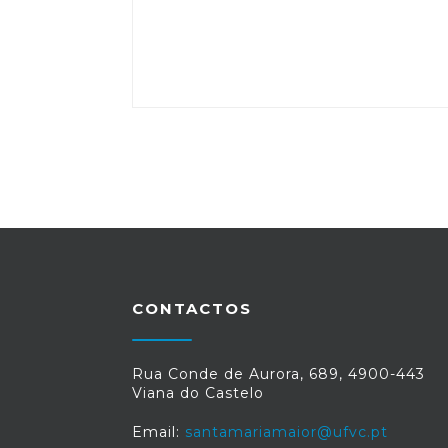
CONTACTOS
Rua Conde de Aurora, 689, 4900-443
Viana do Castelo
Email:
santamariamaior@ufvc.pt