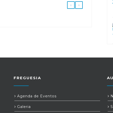
FREGUESIA
A
Agenda de Eventos
N
Galeria
S