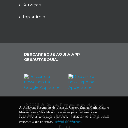
Serviços
Toponímia
DESCARREGUE AQUI A APP
GESAUTARQUIA,
© 2026 União das Freguesias de Viana do
A União das Freguesias de Viana do Castelo (Santa Maria Maior e
Castelo (Santa Maria Maior e Monserrate) e
Monserrate) e Meadela utiliza cookies para melhorar a sua
Meadela. Todos os direitos reservados |
Termos e
experiência de navegação e para fins estatísticos. Ao navegar está a
Condições
consentir a sua utilização.
Termos e Condições