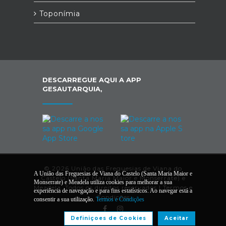
Toponímia
DESCARREGUE AQUI A APP
GESAUTARQUIA,
© 2026 União das Freguesias de Viana do
A União das Freguesias de Viana do Castelo (Santa Maria Maior e
Castelo (Santa Maria Maior e Monserrate) e
Monserrate) e Meadela utiliza cookies para melhorar a sua
Meadela. Todos os direitos reservados |
Termos e
experiência de navegação e para fins estatísticos. Ao navegar está a
Condições
consentir a sua utilização.
Termos e Condições
Definiçoes de Cookies
Aceitar