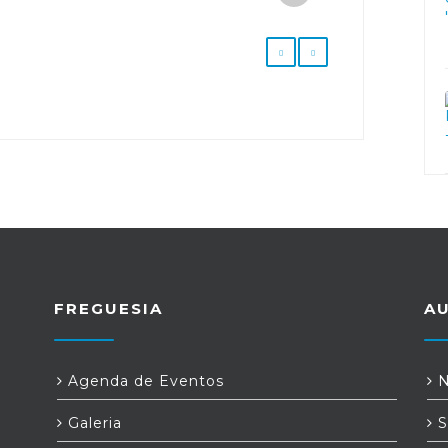
FREGUESIA
A
Agenda de Eventos
N
Galeria
S