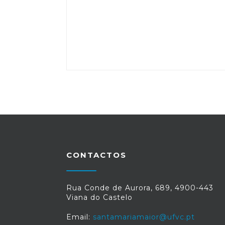
CONTACTOS
Rua Conde de Aurora, 689, 4900-443
Viana do Castelo
Email:
santamariamaior@ufvc.pt