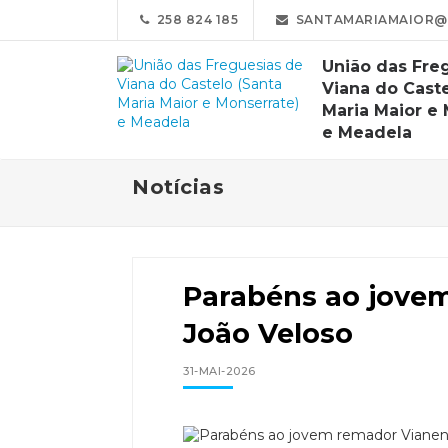
258 824 185
SANTAMARIAMAIOR@
União das Fre
Viana do Caste
Maria Maior e
e Meadela
Notícias
Parabéns ao jove
João Veloso
31-MAI-2026