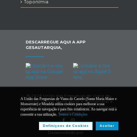
Toponímia
DESCARREGUE AQUI A APP
GESAUTARQUIA,
© 2026 União das Freguesias de Viana do
A União das Freguesias de Viana do Castelo (Santa Maria Maior e
Castelo (Santa Maria Maior e Monserrate) e
Monserrate) e Meadela utiliza cookies para melhorar a sua
Meadela. Todos os direitos reservados |
Termos e
experiência de navegação e para fins estatísticos. Ao navegar está a
Condições
consentir a sua utilização.
Termos e Condições
Definiçoes de Cookies
Aceitar
Desenvolvido por: